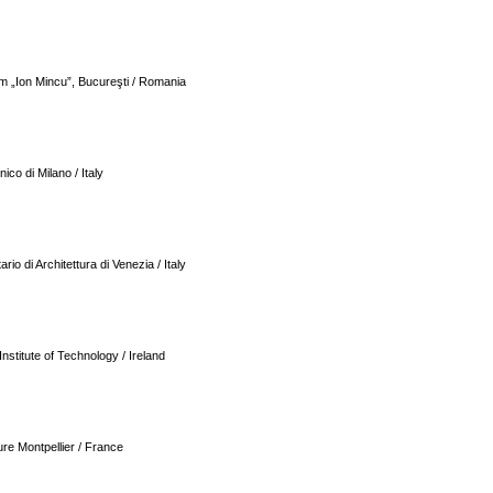
sm „Ion Mincu”, Bucureşti / Romania
ico di Milano / Italy
ario di Architettura di Venezia / Italy
nstitute of Technology / Ireland
ure Montpellier / France