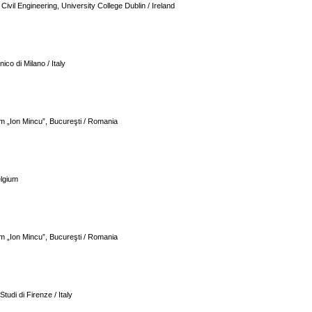
ivil Engineering, University College Dublin / Ireland
ico di Milano / Italy
sm „Ion Mincu”, Bucureşti / Romania
elgium
sm „Ion Mincu”, Bucureşti / Romania
Studi di Firenze / Italy