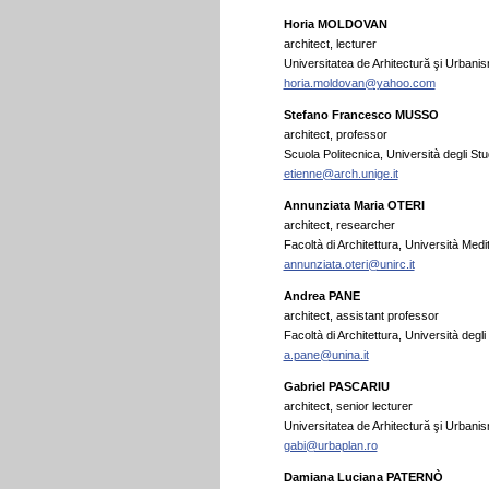
Horia MOLDOVAN
architect, lecturer
Universitatea de Arhitectură şi Urbani
horia.moldovan@yahoo.com
Stefano Francesco MUSSO
architect, professor
Scuola Politecnica, Università degli Stu
etienne@arch.unige.it
Annunziata Maria OTERI
architect, researcher
Facoltà di Architettura, Università Medi
annunziata.oteri@unirc.it
Andrea PANE
architect, assistant professor
Facoltà di Architettura, Università degli 
a.pane@unina.it
Gabriel PASCARIU
architect, senior lecturer
Universitatea de Arhitectură şi Urbani
gabi@urbaplan.ro
Damiana Luciana PATERNÒ