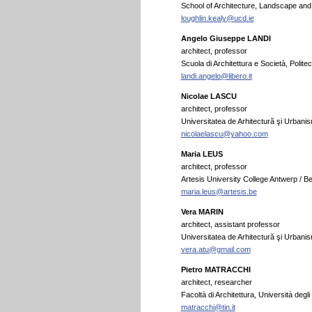
School of Architecture, Landscape and C
loughlin.kealy@ucd.ie
Angelo Giuseppe LANDI
architect, professor
Scuola di Architettura e Società, Politecn
landi.angelo@libero.it
Nicolae LASCU
architect, professor
Universitatea de Arhitectură şi Urbani
nicolaelascu@yahoo.com
Maria LEUS
architect, professor
Artesis University College Antwerp / B
maria.leus@artesis.be
Vera MARIN
architect, assistant professor
Universitatea de Arhitectură şi Urbani
vera.atu@gmail.com
Pietro MATRACCHI
architect, researcher
Facoltà di Architettura, Università degli 
matracchi@tin.it