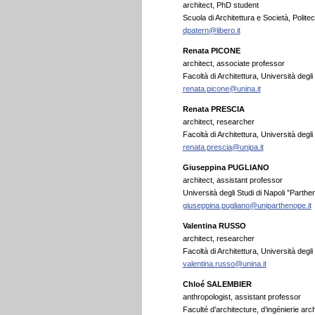
architect, PhD student
Scuola di Architettura e Società, Politecn
dpatern@libero.it
Renata PICONE
architect, associate professor
Facoltà di Architettura, Università degli 
renata.picone@unina.it
Renata PRESCIA
architect, researcher
Facoltà di Architettura, Università degli 
renata.prescia@unipa.it
Giuseppina PUGLIANO
architect, assistant professor
Università degli Studi di Napoli ”Parthen
giuseppina.pugliano@uniparthenope.it
Valentina RUSSO
architect, researcher
Facoltà di Architettura, Università degli 
valentina.russo@unina.it
Chloé SALEMBIER
anthropologist, assistant professor
Faculté d’architecture, d’ingénierie ar