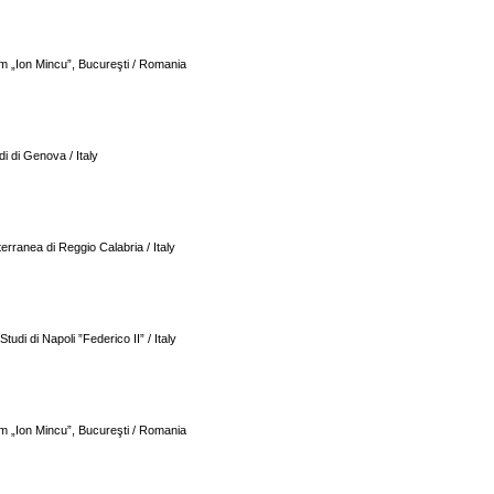
sm „Ion Mincu”, Bucureşti / Romania
di di Genova / Italy
terranea di Reggio Calabria / Italy
Studi di Napoli ”Federico II” / Italy
sm „Ion Mincu”, Bucureşti / Romania