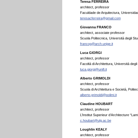
Teresa FERREIRA
architect, professor
Faculdade de Arquitectura, Universidad
teresacferreira@gmail.com
Giovanna FRANCO
architect, associate professor
Scuola Politecnica, Università degli Stu
francog@arch.unige.it
Luca GIORGI
architect, professor
Facoltà di Architettura, Università degli 
luca.giorgi@unifi.it
Alberto GRIMOLDI
architect, professor
Scuola di Architettura e Società, Politecn
alberto.grimoldi@polimi.it
Claudine HOUBART
architect, professor
L’Institut Superieur d’Architecture “La
c.houbart@ulg.ac.be
Loughlin KEALY
architect, professor