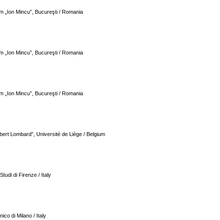
sm „Ion Mincu”, Bucureşti / Romania
sm „Ion Mincu”, Bucureşti / Romania
sm „Ion Mincu”, Bucureşti / Romania
mbert Lombard”, Université de Liège / Belgium
Studi di Firenze / Italy
ico di Milano / Italy