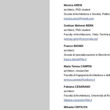
Monica ARESI
architect, PhD student
Scuola di Architettura e Società, Politecn
monica.aresi@gmail.com
Gokhan Mehmet BERK
architect, PhD student
Faculty of Architecture, Yıldız Technica
gokhan.berk@cevreyapi.net
Franco BIONDI
architect
Scuola di specializzazione in Beni Archi
franco.biondi@tin.it
Maria Teresa CAMPISI
architect, researcher
Facoltà di Ingegneria Architettura e del
teresa.campisi@unikore.it
Fabiana CESARANO
architect
Facoltà di Architettura, Università di R
fabiana.cesarano@tin.it
Mihaela CRITICOS