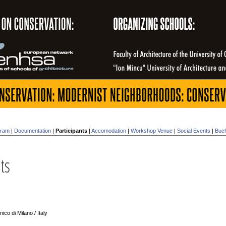
gram
|
Documentation
|
Participants
|
Accomodation
|
Workshop Venue
|
Social Events
|
Buch
ts
ico di Milano / Italy