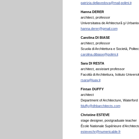
patrizia.dellavedova@mail.polimi.it
Hanna DERER
architect, professor
Universitatea de Arhitectură şi Urbani
hanna.derer@gmail.com
Carolina DI BIASE
architect, professor
Scuola di Architettura e Società, Politecn
carolina.dibiase@polimi.it
Sara DI RESTA
architect, assistant professor
Facoltà di Architettura, Istituto Universit
rsara@iuav.it
Fintan DUFFY
architect
Department of Architecture, Waterford I
fduffy@dhbarchitects.com
Christine ESTEVE
stage designer, postgraduate teacher
École Nationale Supérieure d’Architect
estevechr@numericable.fr