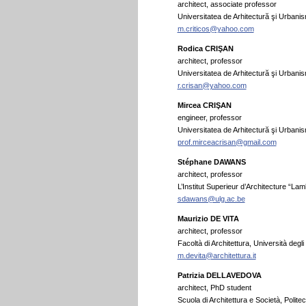
architect, associate professor
Universitatea de Arhitectură şi Urbani
m.criticos@yahoo.com
Rodica CRIŞAN
architect, professor
Universitatea de Arhitectură şi Urbani
r.crisan@yahoo.com
Mircea CRIŞAN
engineer, professor
Universitatea de Arhitectură şi Urbani
prof.mirceacrisan@gmail.com
Stéphane DAWANS
architect, professor
L’Institut Superieur d’Architecture “La
sdawans@ulg.ac.be
Maurizio DE VITA
architect, professor
Facoltà di Architettura, Università degli 
m.devita@architettura.it
Patrizia DELLAVEDOVA
architect, PhD student
Scuola di Architettura e Società, Politecn