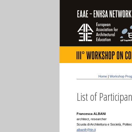
Home
|
Workshop Pro
List of Participan
Francesca ALBANI
architect, researcher
Scuola di Architettura e Società, Politecn
albanifr@tin.it